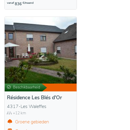
vanaf
€/maand
836
Beschikbaarheid
Résidence Les Blés d'Or
4317-Les Waleffes
+12 km
Groene gebieden