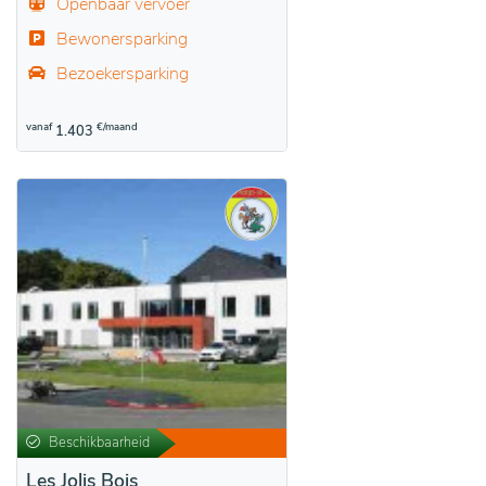
Openbaar vervoer
Bewonersparking
Bezoekersparking
vanaf
€/maand
1.403
Beschikbaarheid
Les Jolis Bois