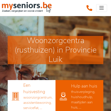
Woonzorgcentra
(rusthuizen) in Provincie
Luik
Een
Hulp aan huis
huisvesting
thuisverpleging,
huishoudhulp,
woonzorgcentrum,
maaltijden aan
assistentiewoning,
huis, ...
serviceflat, ...