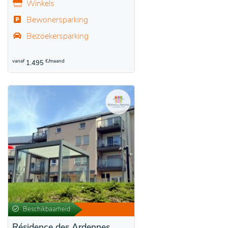
Winkels
Bewonersparking
Bezoekersparking
vanaf
€/maand
1.495
Beschikbaarheid
Résidence des Ardennes