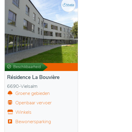
Beschikbaarheid
Résidence La Bouvière
6690-Vielsalm
Groene gebieden
Openbaar vervoer
Winkels
Bewonersparking