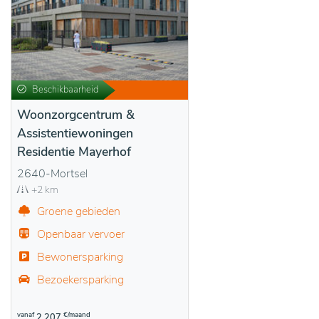
Beschikbaarheid
Woonzorgcentrum &
Assistentiewoningen
Residentie Mayerhof
2640-Mortsel
+2 km
Groene gebieden
Openbaar vervoer
Bewonersparking
Bezoekersparking
vanaf
€/maand
2.207