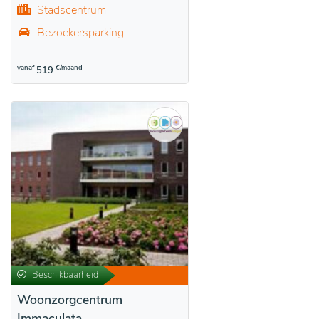
Stadscentrum
Bezoekersparking
vanaf
€/maand
519
Beschikbaarheid
Woonzorgcentrum
Immaculata