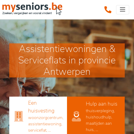
Assistentiewoningen &
Serviceflats in provincie
Antwerpen
Een
Hulp aan huis
huisvesting
thuisverpleging,
huishoudhulp,
woonzorgcentrum,
maaltijden aan
assistentiewoning,
huis, ...
serviceflat, ...