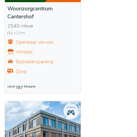
Woonzorgcentrum
Cantershof
2540-Hove
+1 km
Openbaar vervoer
Winkels
Bezoekersparking
Dorp
vanaf
€/maand
787