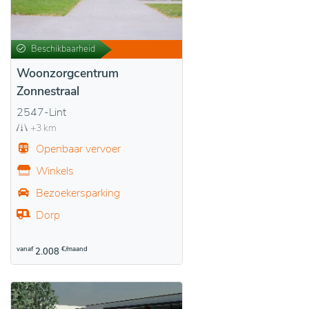
Beschikbaarheid
Woonzorgcentrum
Zonnestraal
2547-Lint
+3 km
Openbaar vervoer
Winkels
Bezoekersparking
Dorp
vanaf
€/maand
2.008