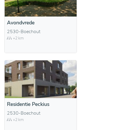
Avondvrede
2530-Boechout
+2 km
Residentie Peckius
2530-Boechout
+2 km