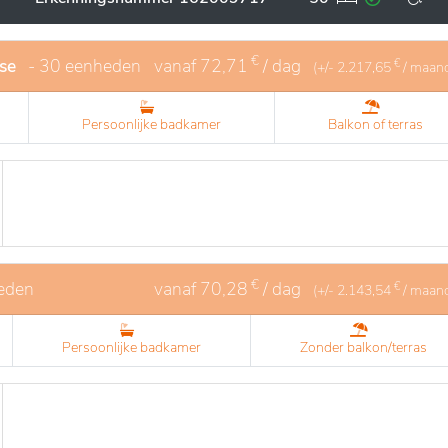
n. De aanwezigheid van gekwalificeerd en zorgzaam persone
t respect voor autonomie en individuele behoeften.
€
se
- 30 eenheden
vanaf
72,71
/ dag
€
(+/-
2.217,65
/ maan
Persoonlijke badkamer
Balkon of terras
€
eden
vanaf
70,28
/ dag
€
(+/-
2.143,54
/ maan
Persoonlijke badkamer
Zonder balkon/terras