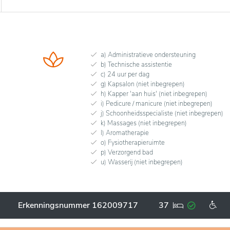
a) Administratieve ondersteuning
b) Technische assistentie
c) 24 uur per dag
g) Kapsalon (niet inbegrepen)
h) Kapper 'aan huis' (niet inbegrepen)
i) Pedicure / manicure (niet inbegrepen)
j) Schoonheidsspecialiste (niet inbegrepen)
k) Massages (niet inbegrepen)
l) Aromatherapie
o) Fysiotherapieruimte
p) Verzorgend bad
u) Wasserij (niet inbegrepen)
Erkenningsnummer 162009717
37