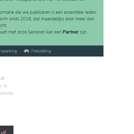
rmatie die we publiceren is een essentiële reden
form sinds 2016, dat maandelijks door meer dan
cht.
houdt met onze Senioren kan een
Partner
zijn.
rsparking
Fietstalling
Le
, is
roemde
De
ten om