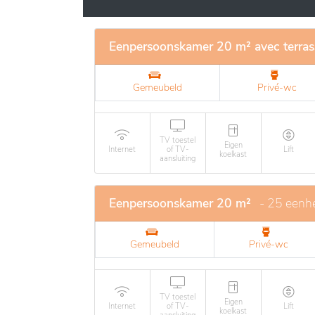
sociale contacten en welzijn te bevordere
zorgt voor een persoonlijke begeleiding, me
Eenpersoonskamer 20 m² avec terras
Gemeubeld
Privé-wc
TV toestel
Eigen
Internet
of TV-
Lift
koelkast
aansluiting
Eenpersoonskamer 20 m²
- 25 eenh
Gemeubeld
Privé-wc
TV toestel
Eigen
Internet
of TV-
Lift
koelkast