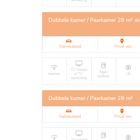
aansluiting
Dubbele kamer / Paarkamer 28 m² av
Gemeubeld
Privé-wc
TV toestel
Eigen
Internet
of TV-
Lift
koelkast
aansluiting
Dubbele kamer / Paarkamer 28 m²
-
Gemeubeld
Privé-wc
TV toestel