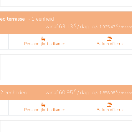
ec terrasse
- 1 eenheid
€
vanaf
63,13
/ dag
€
(+/-
1.925,47
/ maan
Persoonlijke badkamer
Balkon of terras
€
 2 eenheden
vanaf
60,95
/ dag
€
(+/-
1.858,98
/ maan
Persoonlijke badkamer
Balkon of terras