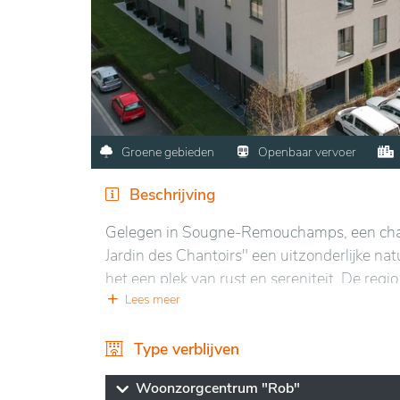
Groene gebieden
Openbaar vervoer
Beschrijving
Gelegen in Sougne-Remouchamps, een charm
Jardin des Chantoirs" een uitzonderlijke na
het een plek van rust en sereniteit. De re
grotten, wat mogelijkheden biedt voor wand
Lees meer
"Le Jardin des Chantoirs" beschikt over mod
Type verblijven
behoeften. De kamers zijn ruim en licht, s
gemeenschappelijke ruimtes nodigen uit tot
Woonzorgcentrum "Rob"