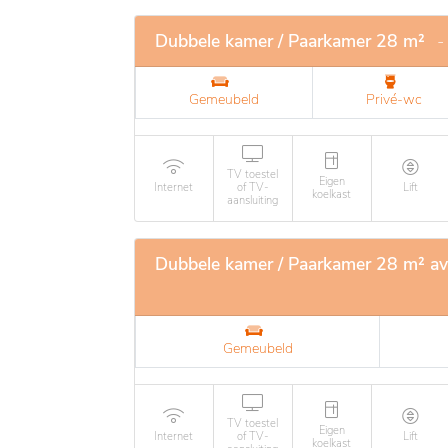
Dubbele kamer / Paarkamer 28 m²
-
Gemeubeld
Privé-wc
TV toestel
Eigen
Internet
of TV-
Lift
koelkast
aansluiting
Dubbele kamer / Paarkamer 28 m² av
Gemeubeld
TV toestel
Eigen
Internet
of TV-
Lift
koelkast