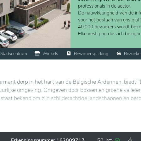
professionals in de sector.
De nauwkeurigheid van de info
voor het bestaan van ons plat
40.000 bezoekers wordt bezo
Elke vestiging die zich bezig
Stadscentrum
Winkels
Bewonersparking
Bezoeke
ant dorp in het hart van de Belgische Ardennen, biedt "
tuurlijke omgeving. Omgeven door bossen en groene valleien
gio staat bekend om zijn schilderachtige landschappen en be
elingen en culturele ontdekkingen.
erne en comfortabele faciliteiten, aangepast aan ieders
ommige met uitzicht op de zorgvuldig onderhouden tuinen. 
 gezelligheid, met aangename lounges en diverse activitei
Erkenningsnummer 162009717
50