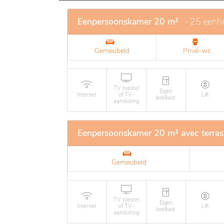
Eenpersoonskamer 20 m²
- 25 eenh
Gemeubeld
Privé-wc
TV toestel
Eigen
Internet
of TV-
Lift
koelkast
aansluiting
Eenpersoonskamer 20 m² avec terras
Gemeubeld
TV toestel
Eigen
Internet
of TV-
Lift
koelkast
aansluiting