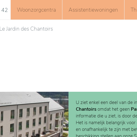
Woonzorgcentra
Assistentiewoningen
Th
 42
Le Jardin des Chantoirs
U ziet enkel een deel van de i
Chantoirs
omdat het geen
Pa
informatie die u ziet, is door d
Het is namelijk belangrijk voor
en onafhankelijk te zijn met b
beschikking stellen aan onze 