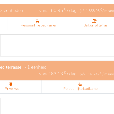
€
 2 eenheden
vanaf
60,95
/ dag
€
(+/-
1.858,98
/ maan
Persoonlijke badkamer
Balkon of terras
ec terrasse
- 1 eenheid
€
vanaf
63,13
/ dag
€
(+/-
1.925,47
/ maan
Privé-wc
Persoonlijke badkamer