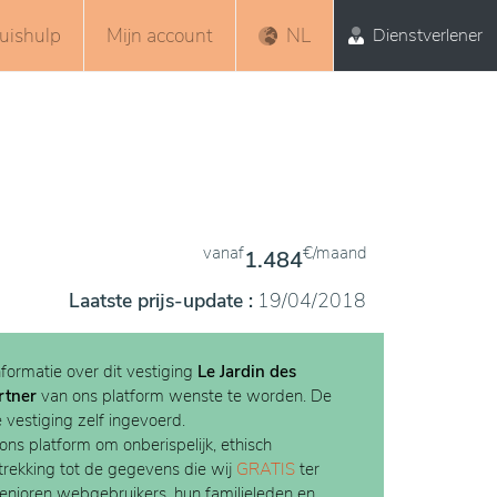
uishulp
Mijn account
NL
Dienstverlener
vanaf
€/maand
1.484
Laatste prijs-update :
19/04/2018
nformatie over dit vestiging
Le Jardin des
rtner
van ons platform wenste te worden. De
e vestiging zelf ingevoerd.
 ons platform om onberispelijk, ethisch
etrekking tot de gegevens die wij
GRATIS
ter
Senioren webgebruikers, hun familieleden en