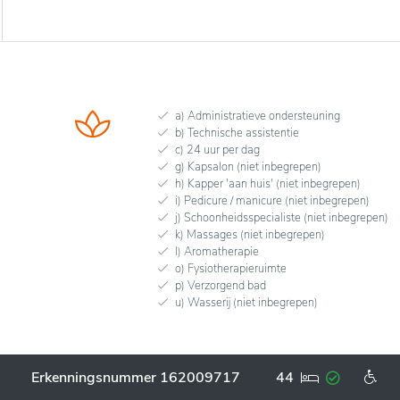
a) Administratieve ondersteuning
b) Technische assistentie
c) 24 uur per dag
g) Kapsalon (niet inbegrepen)
h) Kapper 'aan huis' (niet inbegrepen)
i) Pedicure / manicure (niet inbegrepen)
j) Schoonheidsspecialiste (niet inbegrepen)
k) Massages (niet inbegrepen)
l) Aromatherapie
o) Fysiotherapieruimte
p) Verzorgend bad
u) Wasserij (niet inbegrepen)
Erkenningsnummer 162009717
44