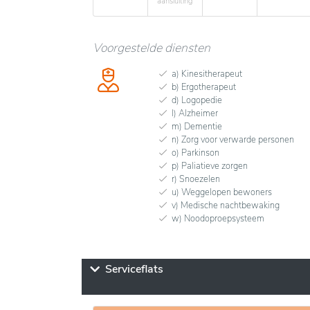
aansluiting
Voorgestelde diensten
a) Kinesitherapeut
b) Ergotherapeut
d) Logopedie
l) Alzheimer
m) Dementie
n) Zorg voor verwarde personen
o) Parkinson
p) Paliatieve zorgen
r) Snoezelen
u) Weggelopen bewoners
v) Medische nachtbewaking
w) Noodoproepsysteem
Serviceflats