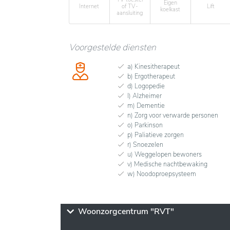
Eigen
Internet
of TV-
Lift
koelkast
aansluiting
Voorgestelde diensten
a) Kinesitherapeut
b) Ergotherapeut
d) Logopedie
l) Alzheimer
m) Dementie
n) Zorg voor verwarde personen
o) Parkinson
p) Paliatieve zorgen
r) Snoezelen
u) Weggelopen bewoners
v) Medische nachtbewaking
w) Noodoproepsysteem
Woonzorgcentrum "RVT"