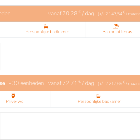
€
eden
vanaf
70,28
/ dag
€
(+/-
2.143,54
/ maan
Persoonlijke badkamer
Balkon of terras
€
se
- 30 eenheden
vanaf
72,71
/ dag
€
(+/-
2.217,65
/ maan
Privé-wc
Persoonlijke badkamer