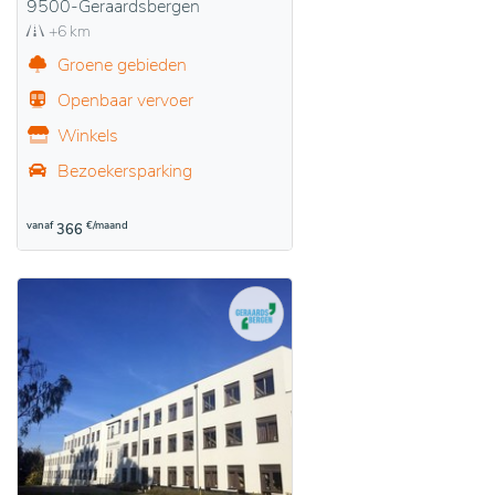
9500-Geraardsbergen
+6 km
Groene gebieden
Openbaar vervoer
Winkels
Bezoekersparking
vanaf
€/maand
366