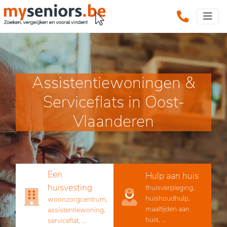
Assistentiewoningen &
Serviceflats in Oost-
Vlaanderen
Een
Hulp aan huis
huisvesting
thuisverpleging,
huishoudhulp,
woonzorgcentrum,
maaltijden aan
assistentiewoning,
huis, ...
serviceflat, ...