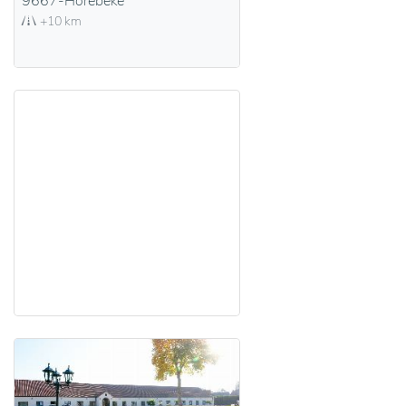
9667-Horebeke
+10 km