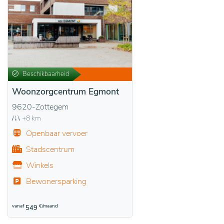
Beschikbaarheid
Woonzorgcentrum Egmont
9620-Zottegem
+8 km
Openbaar vervoer
Stadscentrum
Winkels
Bewonersparking
vanaf
€/maand
549