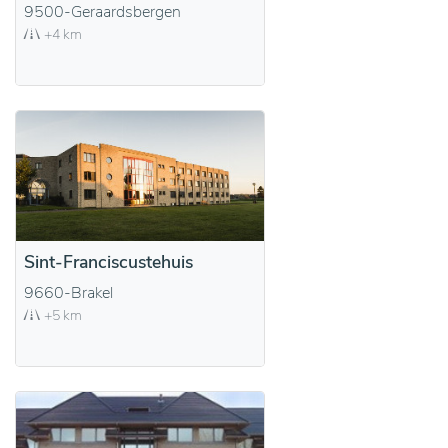
9500-Geraardsbergen
+4 km
Sint-Franciscustehuis
9660-Brakel
+5 km