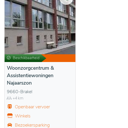
Beschikbaarheid
Woonzorgcentrum &
Assistentiewoningen
Najaarszon
9660-Brakel
+4 km
Openbaar vervoer
Winkels
Bezoekersparking