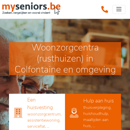
Woonzorgcentra
(rusthuizen) in
Colfontaine en omgeving
Een
Hulp aan huis
huisvesting
thuisverpleging,
huishoudhulp,
woonzorgcentrum,
maaltijden aan
assistentiewoning,
huis, ...
serviceflat, ...