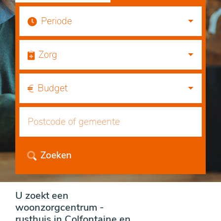
Periode
Zorg
Budget
Zoeken
U zoekt een
woonzorgcentrum -
rusthuis in Colfontaine en