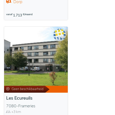
Dorp
vanaf
€/maand
1.713
Geen beschikbaarheid
Les Ecureuils
7080-Frameries
+3 km