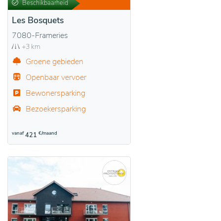
Beschikbaarheid
Les Bosquets
7080-Frameries
+3 km
Groene gebieden
Openbaar vervoer
Bewonersparking
Bezoekersparking
vanaf
€/maand
421