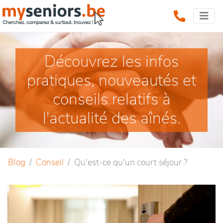
Découvrez les infos
pratiques, nouveautés et
conseils relatifs à
l'actualité des aînés.
Blog
Conseil
Qu'est-ce qu'un court séjour ?