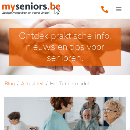
Ontdek praktische info,
nieuws en tips voor
senioren.
Blog
Actualiteit
Het Tubbe-model