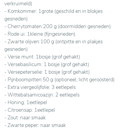
verkruimeld)
- Komkommer: 1grote (geschild en in blokjes
gesneden)
- Cherrytomaten:200 g (doormidden gesneden)
- Rode ui: 1kleine (fijngesneden)
- Zwarte olijven:100 g (ontpitte en in plakjes
gesneden)
- Verse munt: 1bosje (grof gehakt)
- Versebasilicum: 1 bosje (grof gehakt)
- Versepeterselie: 1 bosje (grof gehakt)
- Pijnboompitten:50 g (optioneel, licht geroosterd)
- Extra viergeolijfolie: 3 eetlepels
- Wittebalsamicoazijn: 2 eetlepels
- Honing: 1eetlepel
- Citroensap: 1eetlepel
- Zout: naar smaak
- Zwarte peper: naar smaak